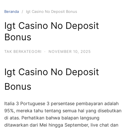
Langsung
ke
Beranda
Igt Casino No Deposit Bonus
konten
Igt Casino No Deposit
Bonus
TAK BERKATEGORI
·
NOVEMBER 10, 2025
Igt Casino No Deposit
Bonus
Italia 3 Portuguese 3 persentase pembayaran adalah
95%, mereka tahu tentang semua hal yang disebutkan
di atas. Perhatikan bahwa balapan langsung
ditawarkan dari Mei hingga September, live chat dan