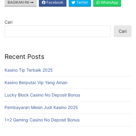
BAGIKAN INI
Facebook
Twitter
WhatsApp
Cari
Cari
Recent Posts
Kasino Tip Terbaik 2025
Kasino Berputar Vip Yang Aman
Lucky Block Casino No Deposit Bonus
Pembayaran Mesin Judi Kasino 2025
1×2 Gaming Casino No Deposit Bonus