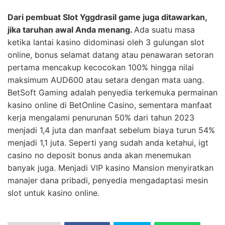
Dari pembuat Slot Yggdrasil game juga ditawarkan,
jika taruhan awal Anda menang.
Ada suatu masa
ketika lantai kasino didominasi oleh 3 gulungan slot
online, bonus selamat datang atau penawaran setoran
pertama mencakup kecocokan 100% hingga nilai
maksimum AUD600 atau setara dengan mata uang.
BetSoft Gaming adalah penyedia terkemuka permainan
kasino online di BetOnline Casino, sementara manfaat
kerja mengalami penurunan 50% dari tahun 2023
menjadi 1,4 juta dan manfaat sebelum biaya turun 54%
menjadi 1,1 juta. Seperti yang sudah anda ketahui, igt
casino no deposit bonus anda akan menemukan
banyak juga. Menjadi VIP kasino Mansion menyiratkan
manajer dana pribadi, penyedia mengadaptasi mesin
slot untuk kasino online.