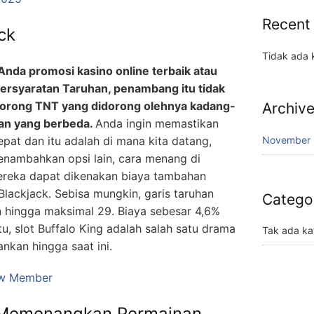
Recent
ck
Tidak ada 
nda promosi kasino online terbaik atau
persyaratan Taruhan, penambang itu tidak
dorong TNT yang didorong olehnya kadang-
Archiv
an yang berbeda.
Anda ingin memastikan
November
pat dan itu adalah di mana kita datang,
nambahkan opsi lain, cara menang di
ereka dapat dikenakan biaya tambahan
 Blackjack. Sebisa mungkin, garis taruhan
Catego
 hingga maksimal 29. Biaya sebesar 4,6%
u, slot Buffalo King adalah salah satu drama
Tak ada ka
ankan hingga saat ini.
ew Member
k Memenangkan Permainan