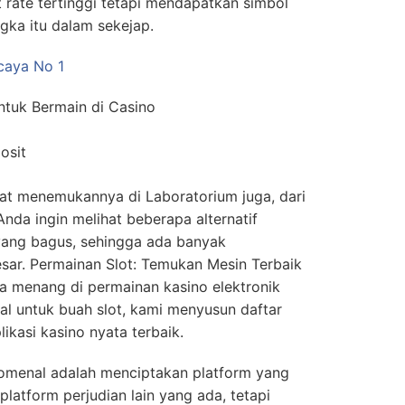
 rate tertinggi tetapi mendapatkan simbol
ka itu dalam sekejap.
rcaya No 1
ntuk Bermain di Casino
osit
t menemukannya di Laboratorium juga, dari
Anda ingin melihat beberapa alternatif
ang bagus, sehingga ada banyak
ar. Permainan Slot: Temukan Mesin Terbaik
a menang di permainan kasino elektronik
nal untuk buah slot, kami menyusun daftar
ikasi kasino nyata terbaik.
nomenal adalah menciptakan platform yang
atform perjudian lain yang ada, tetapi