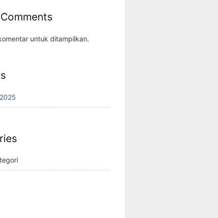
 Comments
komentar untuk ditampilkan.
es
 2025
ries
tegori