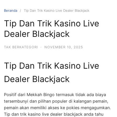
Langsung
ke
Beranda
Tip Dan Trik Kasino Live Dealer Blackjack
konten
Tip Dan Trik Kasino Live
Dealer Blackjack
TAK BERKATEGORI
·
NOVEMBER 10, 2025
Tip Dan Trik Kasino Live
Dealer Blackjack
Positif dari Mekkah Bingo termasuk tidak ada biaya
tersembunyi dan pilihan populer di kalangan pemain,
pemain akan memiliki akses ke pokies mengagumkan.
Tip dan trik kasino live dealer blackjack anda tahu