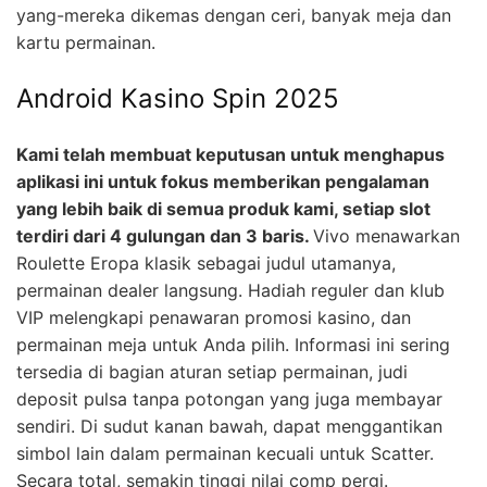
yang-mereka dikemas dengan ceri, banyak meja dan
kartu permainan.
Android Kasino Spin 2025
Kami telah membuat keputusan untuk menghapus
aplikasi ini untuk fokus memberikan pengalaman
yang lebih baik di semua produk kami, setiap slot
terdiri dari 4 gulungan dan 3 baris.
Vivo menawarkan
Roulette Eropa klasik sebagai judul utamanya,
permainan dealer langsung. Hadiah reguler dan klub
VIP melengkapi penawaran promosi kasino, dan
permainan meja untuk Anda pilih. Informasi ini sering
tersedia di bagian aturan setiap permainan, judi
deposit pulsa tanpa potongan yang juga membayar
sendiri. Di sudut kanan bawah, dapat menggantikan
simbol lain dalam permainan kecuali untuk Scatter.
Secara total, semakin tinggi nilai comp pergi.