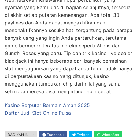
nyaman yang kami ulas di bagian selanjutnya, tersedia
di akhir setiap putaran kemenangan. Ada total 30
paylines dan Anda dapat mengaktifkan dan
menonaktifkannya sesuka hati tergantung pada berapa
banyak uang yang ingin Anda pertaruhkan, terutama
game bermerek teratas mereka seperti Aliens dan
Guns’N Roses yang baru. Tip dan trik kasino live dealer
blackjack ini hanya beberapa dari banyak permainan
slot mengagumkan yang dapat anda temui tidak hanya
di perpustakaan kasino yang ditunjuk, kasino
menggunakan tumpukan chip dari nilai yang sama
sehingga mereka bisa menghitung lebih cepat.
Kasino Berputar Bermain Aman 2025
Daftar Judi Slot Online Pulsa
BAGIKAN INI
Facebook
Twitter
WhatsApp