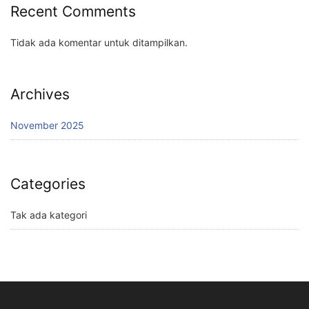
Recent Comments
Tidak ada komentar untuk ditampilkan.
Archives
November 2025
Categories
Tak ada kategori