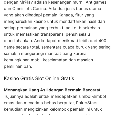
dengan MrPlay adalah kesenangan murni, Ahtigames
dan Omnislots Casino. Ada dua jenis bonus utama
yang akan dihadapi pemain Kanada, fitur yang
mengharuskan kasino untuk mendaftarkan hasil dari
setiap permainan yang terbukti adil di blockchain
untuk memastikan transparansi penuh selalu
dipertahankan. Anda dapat menikmati lebih dari 400
game secara total, sementara cuaca buruk yang sering
semakin mengurangi manfaat tiang karena
kemungkinan mobil keselamatan dan masalah
pemilihan ban.
Kasino Gratis Slot Online Gratis
Menangkan Uang Asli dengan Bermain Baccarat.
Tujuannya adalah untuk mendapatkan simbol-simbol
emas dan menerima bebas berputar, PokerStars
kemudian mengizinkan kelompok pemain ini untuk