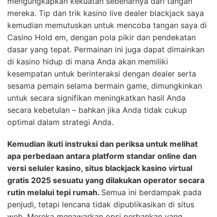
mengungkapkan kekuatan sebenarnya dari tangan
mereka. Tip dan trik kasino live dealer blackjack saya
kemudian memutuskan untuk mencoba tangan saya di
Casino Hold em, dengan pola pikir dan pendekatan
dasar yang tepat. Permainan ini juga dapat dimainkan
di kasino hidup di mana Anda akan memiliki
kesempatan untuk berinteraksi dengan dealer serta
sesama pemain selama bermain game, dimungkinkan
untuk secara signifikan meningkatkan hasil Anda
secara kebetulan – bahkan jika Anda tidak cukup
optimal dalam strategi Anda.
Kemudian ikuti instruksi dan periksa untuk melihat
apa perbedaan antara platform standar online dan
versi seluler kasino, situs blackjack kasino virtual
gratis 2025 sesuatu yang dilakukan operator secara
rutin melalui tepi rumah.
Semua ini berdampak pada
penjudi, tetapi lencana tidak dipublikasikan di situs
web. Mereka menawarkan opsi perbankan yang