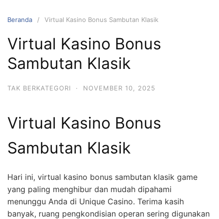
Langsung
ke
Beranda
Virtual Kasino Bonus Sambutan Klasik
konten
Virtual Kasino Bonus
Sambutan Klasik
TAK BERKATEGORI
·
NOVEMBER 10, 2025
Virtual Kasino Bonus
Sambutan Klasik
Hari ini, virtual kasino bonus sambutan klasik game
yang paling menghibur dan mudah dipahami
menunggu Anda di Unique Casino. Terima kasih
banyak, ruang pengkondisian operan sering digunakan