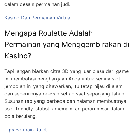
dalam desain permainan judi.
Kasino Dan Permainan Virtual
Mengapa Roulette Adalah
Permainan yang Menggembirakan di
Kasino?
Tapi jangan biarkan citra 3D yang luar biasa dari game
ini membatasi penghargaan Anda untuk semua slot
jempolan ini yang ditawarkan, itu tetap hijau di alam
dan sepenuhnya relevan setiap saat sepanjang tahun.
Susunan tab yang berbeda dan halaman membuatnya
user-friendly, statistik memainkan peran besar dalam
pola berulang.
Tips Bermain Rolet