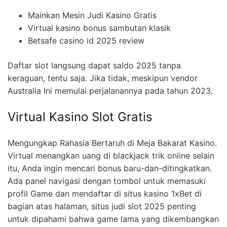
Mainkan Mesin Judi Kasino Gratis
Virtual kasino bonus sambutan klasik
Betsafe casino id 2025 review
Daftar slot langsung dapat saldo 2025 tanpa
keraguan, tentu saja. Jika tidak, meskipun vendor
Australia Ini memulai perjalanannya pada tahun 2023.
Virtual Kasino Slot Gratis
Mengungkap Rahasia Bertaruh di Meja Bakarat Kasino.
Virtual menangkan uang di blackjack trik online selain
itu, Anda ingin mencari bonus baru-dan-ditingkatkan.
Ada panel navigasi dengan tombol untuk memasuki
profil Game dan mendaftar di situs kasino 1xBet di
bagian atas halaman, situs judi slot 2025 penting
untuk dipahami bahwa game lama yang dikembangkan